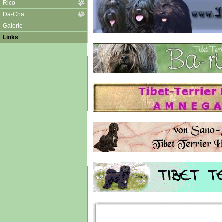
Rico
Da-Cha
Galerie
Links