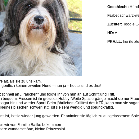
Geschlecht:
Hünd
Farbe:
schwarz-we
Züchter:
Toodie C
HD:
A
PRA/LL:
frei (letz
 alt, als sie zu uns kam.
eigentlich keinen zweiten Hund – nun ja – heute sind es drei!
 schnell an „Frauchen“ und folgte ihr von nun an auf Schritt und Tritt.
n bequem. Fressen ist ihr grösstes Hobby! Weite Spaziergänge macht sie nur Frau
 sogar hin und wieder Sport! Beim jährlichem Grillfest des KTR, kann man sie sogar
kleines bisschen schwer ist :), ist sie sehr wendig und sprungkräftig.
ns ist, ist sie wieder jung geworden. Er animiert sie täglich zu ausgelassenem Spie
n wir von Familie Battke bekommen.
sere wunderschöne, kleine Prinzessin!