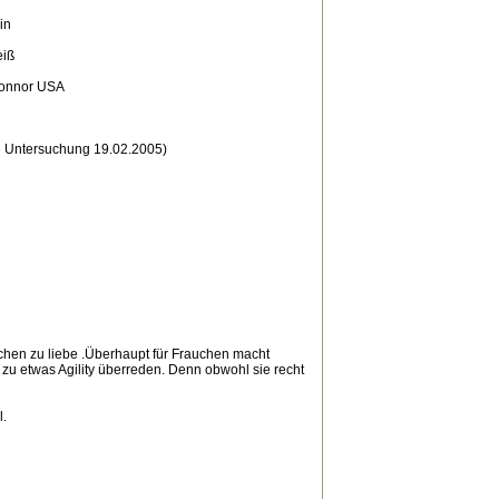
in
iß
onnor USA
te Untersuchung 19.02.2005)
chen zu liebe .Überhaupt für Frauchen macht
 zu etwas Agility überreden. Denn obwohl sie recht
l.