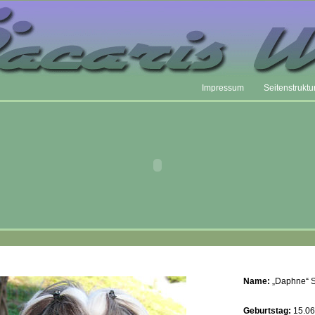
Impressum
Seitenstruktu
Name:
„Daphne“ S
Geburtstag:
15.06