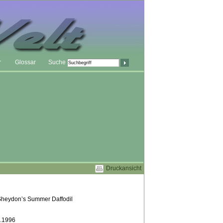
r
Glossar
Suche
Druckansicht
heydon’s Summer Daffodil
.1996