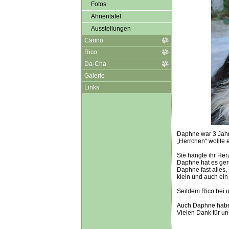
Fotos
Ahnentafel
Ausstellungen
Carino
Rico
Da-Cha
Galerie
Links
Daphne war 3 Jahre
„Herrchen“ wollte 
Sie hängte ihr Herz
Daphne hat es ger
Daphne fast alles,
klein und auch ein 
Seitdem Rico bei u
Auch Daphne habe
Vielen Dank für un