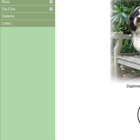
Rico
Da-Cha
Galerie
Links
Daphne 